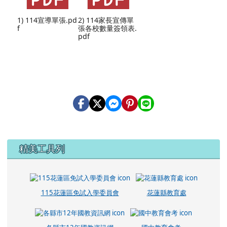
1) 114宣導單張.pd
2) 114家長宣傳單
f
張各校數量簽領表.
pdf
左邊區域內容
精美工具列
115花蓮區免試入學委員會
花蓮縣教育處